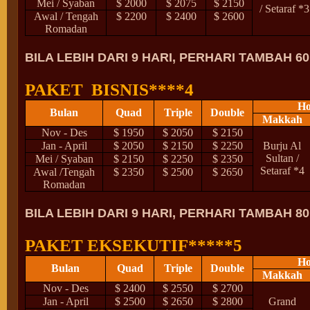
Mei / Syaban
$ 2000
$ 2075
$ 2150
/ Setaraf *3
Awal / Tengah
$ 2200
$ 2400
$ 2600
Romadan
BILA LEBIH DARI 9 HARI, PERHARI TAMBAH 6
PAKET BISNIS****4
Ho
Bulan
Quad
Triple
Double
Makkah
Nov - Des
$ 1950
$ 2050
$ 2150
Jan - April
$ 2050
$ 2150
$ 2250
Burju Al
Sultan /
Mei / Syaban
$ 2150
$ 2250
$ 2350
Setaraf *4
Awal /Tengah
$ 2350
$ 2500
$ 2650
Romadan
BILA LEBIH DARI 9 HARI, PERHARI TAMBAH 8
PAKET EKSEKUTIF*****5
Ho
Bulan
Quad
Triple
Double
Makkah
Nov - Des
$ 2400
$ 2550
$ 2700
Jan - April
$ 2500
$ 2650
$ 2800
Grand