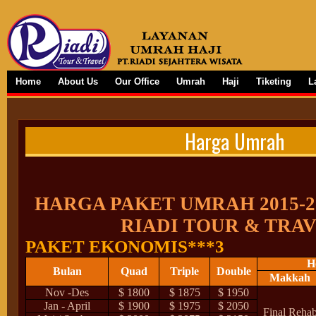
Home
About Us
Our Office
Umrah
Haji
Tiketing
L
Harga Umrah
HARGA PAKET UMRAH 2015-20
RIADI TOUR & TRA
PAKET EKONOMIS***3
H
Bulan
Quad
Triple
Double
Makkah
Nov -Des
$ 1800
$ 1875
$ 1950
Jan - April
$ 1900
$ 1975
$ 2050
Final Reha