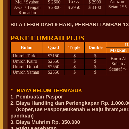
Zamzam
Mei / Syaban
$ 2600
$ 2750
$ 2900
Setaraf *5
Awal / Tengah
$ 2800
$ 2950
$ 3100
Romadan
BILA LEBIH DARI 9 HARI, PERHARI TAMBAH 1
PAKET UMRAH PLUS
H
Bulan
Quad
Triple
Double
Makkah
Umroh Turki
$3150
$
$
Burju Al
Umroh Kairo
$2550
$
$
Sultan /
Umroh Dubai
$2550
$
$
Setaraf *4
Umroh Yaman
$2550
$
$
*
BIAYA BELUM TERMASUK
1. Pembuatan Paspor
2. Biaya Handling dan Perlengkapan Rp. 1.000.0
(Koper,Tas Paspor,Mukenah & Baju ihram,Se
panduan)
3. Biaya Muhrim Rp. 350.000
4. Buku Kesehatan