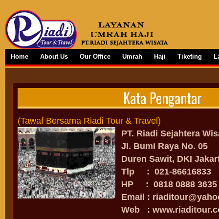
Home
About Us
Our Office
Umrah
Haji
Tiketing
L
Kata Pengantar
(Tawaf Bersama Riadi Tour & Travel)
PT. Riadi Sejahtera Wis
Jl. Bumi Raya No. 05
Duren Sawit, DKI Jakar
Tlp : 021-86616833
HP : 0818 0888 3635 /
Email : riaditour@yah
Web : www.riaditour.