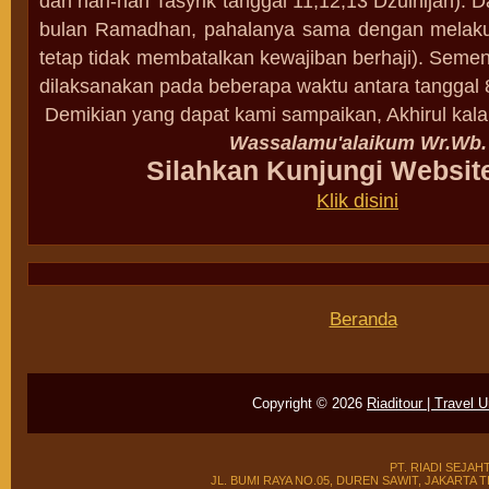
dan hari-hari Tasyrik tanggal 11,12,13 Dzulhijah). D
bulan Ramadhan, pahalanya sama dengan melakuk
tetap tidak membatalkan kewajiban berhaji). Semen
dilaksanakan pada beberapa waktu antara tanggal 8
Demikian yang dapat kami sampaikan, Akhirul kal
Wassalamu'alaikum Wr.Wb.
Silahkan Kunjungi Websit
Klik disini
Beranda
Copyright ©
2026
Riaditour | Travel 
PT. RIADI SEJAH
JL. BUMI RAYA NO.05, DUREN SAWIT, JAKARTA TIMUR