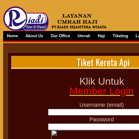
Home
About Us
Our Office
Umrah
Haji
Tiketing
L
Tiket Kereta Api
Klik Untuk
Member Login
Username (email)
Password