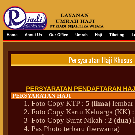
Home
About Us
Our Office
Umrah
Haji
Tiketing
L
Persyaratan Haji Khusus
PERSYARATAN PENDAFTARAN HAJ
PERSYARATAN HAJI
1. Foto Copy KTP :
5 (lima)
lembar
2. Foto Copy Kartu Keluarga (KK) 
3 Foto Copy Surat Nikah :
2 (dua)
l
4. Pas Photo terbaru (berwarna)