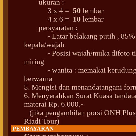
ukuran :
3 x 4 =
50
lembar
4 x 6 =
10
lembar
persyaratan :
- Latar belakang putih , 85% 
kepala/wajah
- Posisi wajah/muka difoto ti
miring
- wanita : memakai kerudung /
berwarna
5. Mengisi dan menandatangani form
6. Menyerahkan Surat Kuasa tandata
materai Rp. 6.000,-
(jika pengambilan porsi ONH Plus
Riadi Tour)
PEMBAYARAN