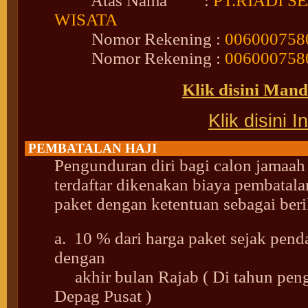
Atas Nama :
PT.RIADI S
WISATA
Nomor Rekening :
0060007580
Nomor Rekening :
0060007580
Klik disini Mandi
Klik disini I
PEMBATALAN HAJI
Pengunduran diri bagi calon jamaah
terdaftar dikenakan biaya pembatala
paket dengan ketentuan sebagai beri
a. 10 % dari harga paket sejak pend
dengan
akhir bulan Rajab ( Di tahun pen
Depag Pusat )