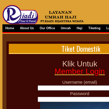
Home
About Us
Our Office
Umrah
Haji
Tiketing
L
Tiket Domestik
Klik Untuk
Member Login
Username (email)
Password